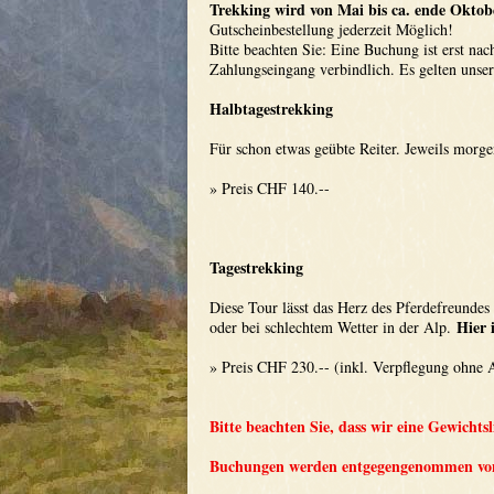
Trekking wird von Mai bis ca. ende Oktob
Gutscheinbestellung jederzeit Möglich!
Bitte beachten Sie: Eine Buchung ist erst nac
Zahlungseingang verbindlich. Es gelten unse
Halbtagestrekking
Für schon etwas geübte Reiter. Jeweils morg
» Preis CHF 140.--
Tagestrekking
Diese Tour lässt das Herz des Pferdefreundes
Hier i
oder bei schlechtem Wetter in der Alp.
» Preis CHF 230.-- (inkl. Verpflegung ohne 
Bitte beachten Sie, dass wir eine Gewicht
Buchungen werden entgegengenommen von